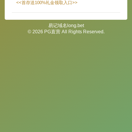
<<首存送100%礼金领取入口>>
易记域名long.bet
© 2026 PG直营 All Rights Reserved.